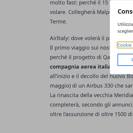
molto fast: perché il 15 maggio i
Cons
volare. Collegherà Malpensa con
Terme.
Utilizzi
sceglie
AirItaly: dove volerà il primo aer
Cookie 
Il primo viaggio sui nostri cieli s
perché il progetto di Qatar Airway
compagnia aerea italiana,
in sf
all’inizio e il decollo del nuovo 
maggio) di un Airbus 330 che sarà 
La rinascita della vecchia Meridi
completerà, secondo gli annunci, 
oltre l’assunzione di oltre 1500 