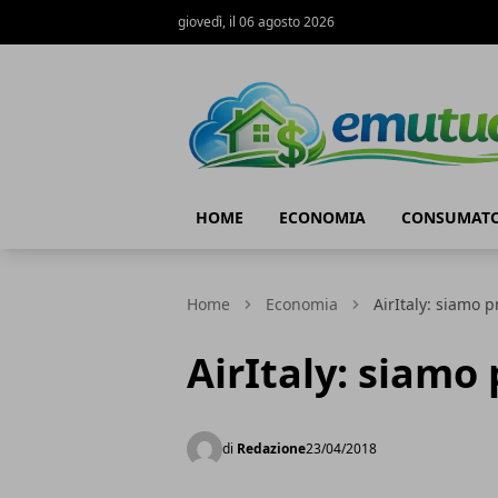
giovedì, il 06 agosto 2026
eMutuo.it
HOME
ECONOMIA
CONSUMATO
Home
Economia
AirItaly: siamo p
AirItaly: siamo 
di
Redazione
23/04/2018