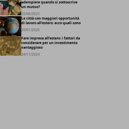
adempiere quando si sottoscrive
un mutuo?
25/06/2025
Le città con maggiori opportunità
di lavoro all’estero: ecco quali sono
20/01/2025
Fare impresa all’estero: i fattori da
considerare per un investimento
vantaggioso
24/11/2024