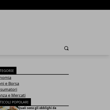
Cerca
TEGORIE
nomia
oni e Borsa
sumatori
anza e Mercati
TICOLI POPOLARI
Quali sono gli obblighi da