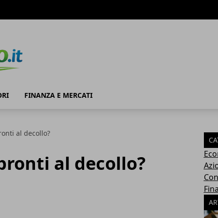
RI
FINANZA E MERCATI
ronti al decollo?
CA
Eco
pronti al decollo?
Azi
Con
Fin
AR