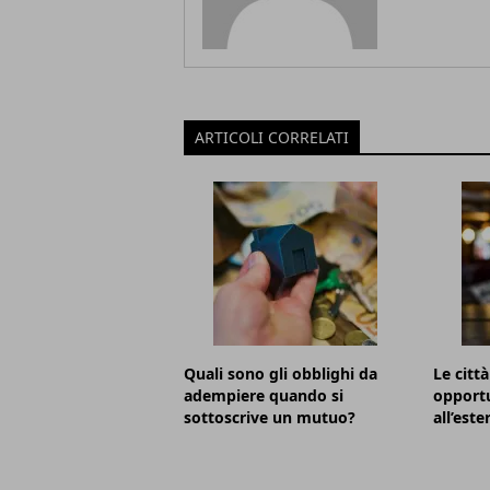
ARTICOLI CORRELATI
Quali sono gli obblighi da
Le citt
adempiere quando si
opportu
sottoscrive un mutuo?
all’este