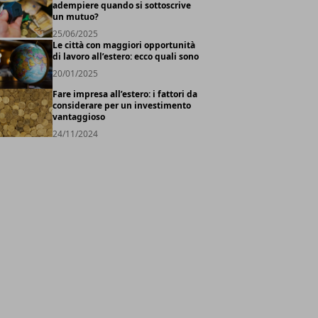
adempiere quando si sottoscrive
un mutuo?
25/06/2025
Le città con maggiori opportunità
di lavoro all’estero: ecco quali sono
20/01/2025
Fare impresa all’estero: i fattori da
considerare per un investimento
vantaggioso
24/11/2024