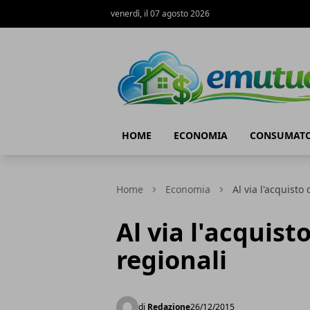
venerdì, il 07 agosto 2026
eMutuo.it
HOME
ECONOMIA
CONSUMATO
Home
Economia
Al via l'acquisto 
Al via l'acquist
regionali
di
Redazione
26/12/2015