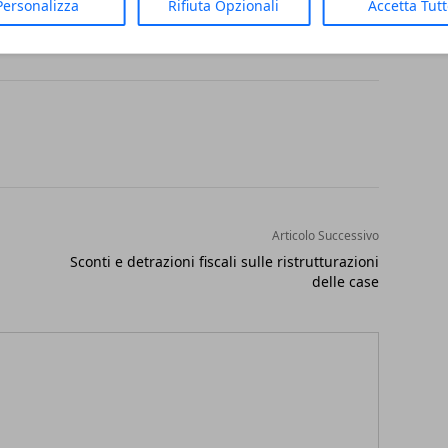
Personalizza
Rifiuta Opzionali
Accetta Tut
Articolo Successivo
Sconti e detrazioni fiscali sulle ristrutturazioni
delle case