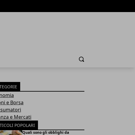
Cerca
TEGORIE
nomia
oni e Borsa
sumatori
anza e Mercati
TICOLI POPOLARI
Quali sono gli obblighi da