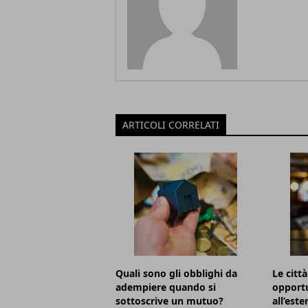
ARTICOLI CORRELATI
Quali sono gli obblighi da
Le citt
adempiere quando si
opportu
sottoscrive un mutuo?
all’este