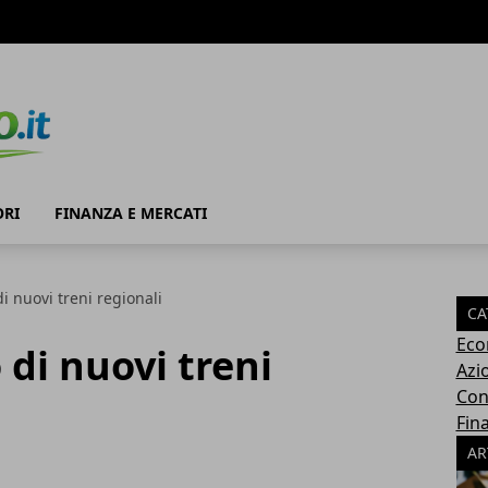
RI
FINANZA E MERCATI
di nuovi treni regionali
CA
Eco
o di nuovi treni
Azi
Con
Fin
AR