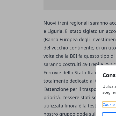
Nuovi treni regionali saranno ac
e Liguria. E' stato siglato un acco
(Banca Europea degli Investimenti
del vecchio continente, di un tit
volta che la BEI fa questo tipo d
saranno costruiti 49 treni e 250 
Ferrovie dello Stato Italiane ha
Cons
totalmente dedicato ai treni per
Utilizzi
l’attenzione per il trasporto regio
sceglie
priorità. L’essere stati scelti da
Cookie 
utilizzata finora è la testimonianza
nostro gruppo gode sui mercati i