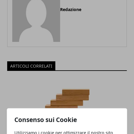
Redazione
ARTICOLI CORRELATI
Consenso sui Cookie
La rata del mutuo può aumentare?
Utilizziamo i cookie per ottimizzare il nostro sito