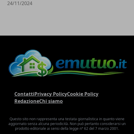
24/11/2024
Contatti
Privacy Policy
Cookie Policy
Redazione
Chi siamo
Questo sito non rappresenta una testata giornalistica in quanto viene
aggiornato senza alcuna periodicità. Non può pertanto considerarsi un
prodotto editoriale ai sensi della legge n° 62 del 7 marzo 2001.