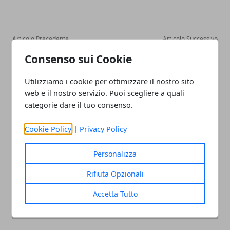
Articolo Precedente
Articolo Successivo
Finestra vasistas: cos'è e in
L'Europa dice la sua sui
Consenso sui Cookie
quali casi conviene
rapporti tra USA e Iran
sceglierla
Utilizziamo i cookie per ottimizzare il nostro sito
web e il nostro servizio. Puoi scegliere a quali
categorie dare il tuo consenso.
Cookie Policy
|
Privacy Policy
Personalizza
Redazione
Rifiuta Opzionali
Accetta Tutto