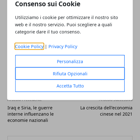
Consenso sui Cookie
stipula del contratto, può rappresentare una
salutare boccata d’ossigeno
in alcuni momenti di
Utilizziamo i cookie per ottimizzare il nostro sito
difficoltà economica.
web e il nostro servizio. Puoi scegliere a quali
categorie dare il tuo consenso.
Cookie Policy
|
Privacy Policy
Personalizza
Facebook
Twitter
Whatsapp
Rifiuta Opzionali
Accetta Tutto
Articolo Precedente
Articolo Successivo
Iraq e Siria, le guerre
La crescita dell'economia
interne influenzano le
cinese nel 2021
economie nazionali