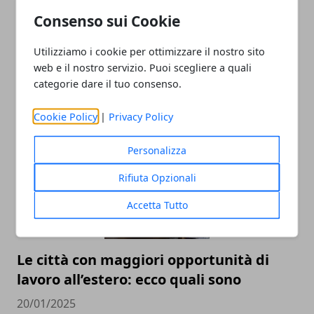
Consenso sui Cookie
Utilizziamo i cookie per ottimizzare il nostro sito
Quali sono gli obblighi da adempiere
web e il nostro servizio. Puoi scegliere a quali
quando si sottoscrive un mutuo?
categorie dare il tuo consenso.
25/06/2025
Cookie Policy
|
Privacy Policy
Personalizza
Rifiuta Opzionali
Accetta Tutto
Le città con maggiori opportunità di
lavoro all’estero: ecco quali sono
20/01/2025