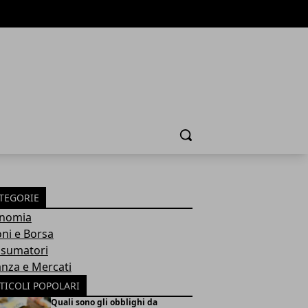
Cerca
TEGORIE
nomia
oni e Borsa
sumatori
anza e Mercati
TICOLI POPOLARI
Quali sono gli obblighi da