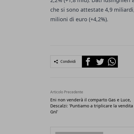
2,2% (+1,8 mld). Dati lusinghieri
che si sono attestate 4,9 miliar
milioni di euro (+4,2%).
Facebook
Twitter
Whatsapp
Condividi
Articolo Precedente
Eni non venderà il comparto Gas e Luce,
Descalzi: 'Puntiamo a triplicare la vendita
Gnl'