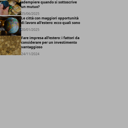
adempiere quando si sottoscrive
un mutuo?
25/06/2025
Le città con maggiori opportunità
di lavoro all’estero: ecco quali sono
20/01/2025
Fare impresa all’estero: i fattori da
considerare per un investimento
vantaggioso
24/11/2024