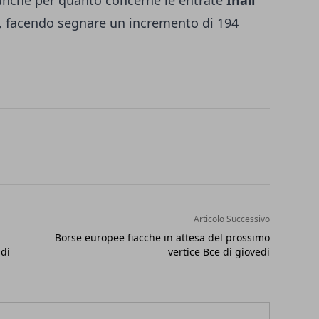
 anche per quanto concerne le entrate
Inail
di, facendo segnare un incremento di 194
Articolo Successivo
Borse europee fiacche in attesa del prossimo
 di
vertice Bce di giovedi