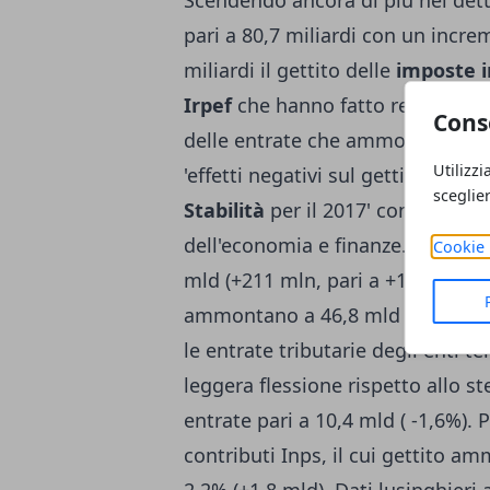
Scendendo ancora di più nei detta
pari a 80,7 miliardi con un incr
miliardi il gettito delle
imposte i
Irpef
che hanno fatto registrare
Cons
delle entrate che ammonta a 1,2 
Utilizzi
'effetti negativi sul gettito di al
sceglie
Stabilità
per il 2017' come ha avu
dell'economia e finanze. In aumento
Cookie 
mld (+211 mln, pari a +16,3%). Be
ammontano a 46,8 mld con un in
le entrate tributarie degli enti te
leggera flessione rispetto allo s
entrate pari a 10,4 mld ( -1,6%).
contributi Inps, il cui gettito a