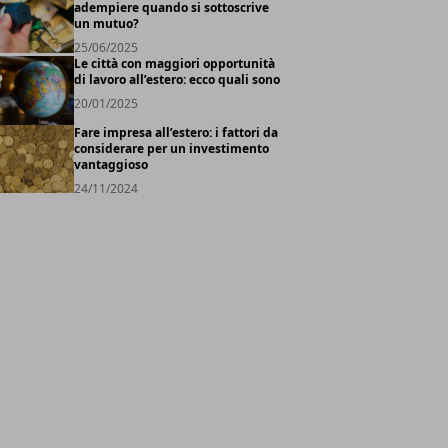
adempiere quando si sottoscrive
un mutuo?
25/06/2025
Le città con maggiori opportunità
di lavoro all’estero: ecco quali sono
20/01/2025
Fare impresa all’estero: i fattori da
considerare per un investimento
vantaggioso
24/11/2024