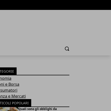
Cerca
TEGORIE
nomia
oni e Borsa
sumatori
anza e Mercati
TICOLI POPOLARI
Quali sono gli obblighi da