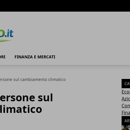
RI
FINANZA E MERCATI
persone sul cambiamento climatico
CA
Eco
persone sul
Azi
limatico
Con
Fin
AR