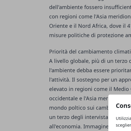
dell'ambiente fossero insufficien
con regioni come l'Asia meridional
Oriente e il Nord Africa, dove il 
misure politiche di protezione a
Priorità del cambiamento climat
A livello globale, più di un terzo
l'ambiente debba essere prioritar
l'attività. Il sostegno per un app
elevato in regioni come il Medio 
occidentale e l'Asia meridionale 
Cons
mondo poltico sui cambiamenti cl
un terzo degli intervistati darebb
Utilizzi
sceglie
all'economia. Immagine: SAP Qua