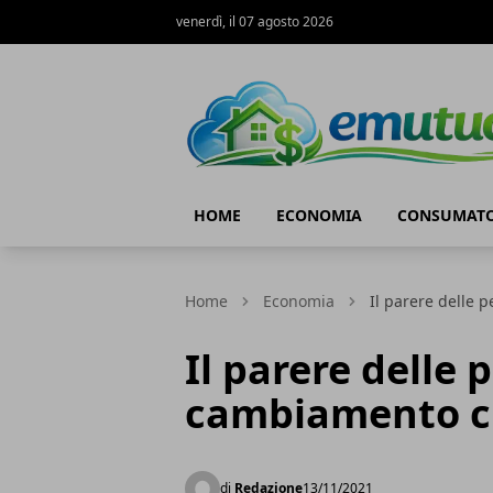
venerdì, il 07 agosto 2026
eMutuo.it
HOME
ECONOMIA
CONSUMATO
Home
Economia
Il parere delle 
Il parere delle 
cambiamento c
di
Redazione
13/11/2021