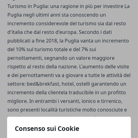
Turismo in Puglia: una ragione in più per investire La
Puglia negli ultimi anni sta conoscendo un
incremento considerevole del turismo sia dal resto
d'italia che dal resto d'europa. Secondo i dati
pubblicati a fine 2018, la Puglia vanta un incremento
del 10% sul turismo totale e del 7% sui
pernottamenti, segnando un valore maggiore
rispetto al resto della nazione. L'aumento delle visite
e dei pernottamenti va a giovare a tutte le attività del
settore: bed&brekfast, hotel, ostelli garantendo un
incremento della clientela traducibile in un profitto
migliore. In entrambi i versanti, ionico e tirrenico,
sono presenti località turistiche molto conosciute e
tanti luoghi caratteristici da scoprile. I prezzi
abbordabili di vendita al metro quadro, l'incremento
Consenso sui Cookie
continuo del turismo e le bellezze paesaggistiche, il