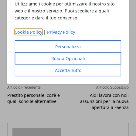
Utilizziamo i cookie per ottimizzare il nostro sito
mercato immobiliare in Puglia sta conoscendo una
web e il nostro servizio. Puoi scegliere a quali
fase di rinascita.
categorie dare il tuo consenso.
Cookie Policy
|
Privacy Policy
Personalizza
Facebook
Twitter
Whatsapp
Rifiuta Opzionali
Accetta Tutto
Articolo Precedente
Articolo Successivo
Prestito personale: cos’è e
Aldi lavora con noi:
quali sono le alternative
assunzioni per la nuova
apertura a Faenza