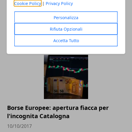
Cookie Policy
|
Privacy Policy
Personalizza
Piazza Affari, i bancari frenano la corsa
Rifiuta Opzionali
dei mercati
Accetta Tutto
03/11/2017
Borse Europee: apertura fiacca per
l'incognita Catalogna
10/10/2017