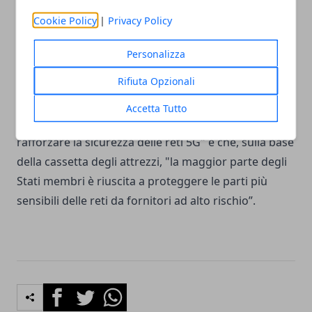
la cassetta degli attrezzi in sé non possa garantire
Cookie Policy
|
Privacy Policy
che gli Stati membri affrontino gli aspetti della
sicurezza in modo concertato", ha affermato
Personalizza
l'organizzazione. La Commissione europea ha
Rifiuta Opzionali
cercato di offrire garanzie sulla sicurezza 5G dopo
che l'ECA ha pubblicato il suo rapporto, affermando
Accetta Tutto
in una dichiarazione di essere "molto attenta a
rafforzare la sicurezza delle reti 5G" e che, sulla base
della cassetta degli attrezzi, "la maggior parte degli
Stati membri è riuscita a proteggere le parti più
sensibili delle reti da fornitori ad alto rischio”.
Facebook
Twitter
Whatsapp