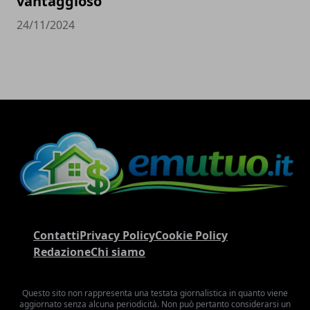
vantaggioso
24/11/2024
Contatti
Privacy Policy
Cookie Policy
Redazione
Chi siamo
Questo sito non rappresenta una testata giornalistica in quanto viene
aggiornato senza alcuna periodicità. Non può pertanto considerarsi un