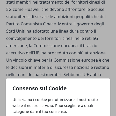
stati membri nel trattamento dei fornitori cinesi di
5G come Huawei, che devono affrontare le accuse
statunitensi di servire le ambizioni geopolitiche del
Partito Comunista Cinese. Mentre il governo degli
Stati Uniti ha adottato una linea dura contro il
coinvolgimento dei fornitori cinesi nelle reti 5G
americane, la Commissione europea, il braccio
esecutivo dell'UE, ha proceduto con più attenzione.
Un vincolo chiave per la Commissione europea è che
le decisioni in materia di sicurezza nazionale restano
nelle mani dei paesi membri. Sebbene l'UE abbia
escogitato una "cassetta degli attrezzi" per allineare
Consenso sui Cookie
gli approcci nazionali alla classificazione dei fornitori
5G ad alto rischio, esistono ambiguità e l'intera
Utilizziamo i cookie per ottimizzare il nostro sito
iniziativa ha bisogno di più strumenti normativi a
web e il nostro servizio. Puoi scegliere a quali
livello di blocco, secondo l'ECA. "Rimane il rischio che
categorie dare il tuo consenso.