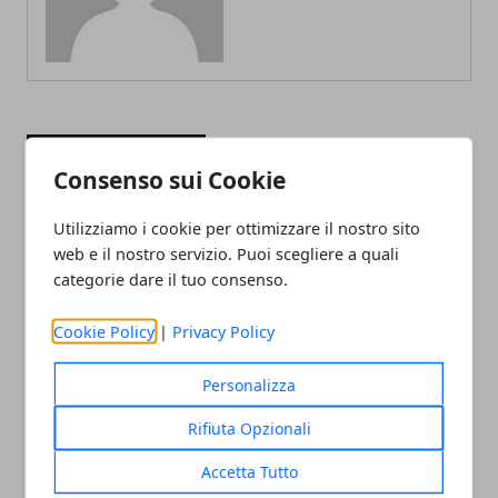
ARTICOLI CORRELATI
Consenso sui Cookie
Utilizziamo i cookie per ottimizzare il nostro sito
web e il nostro servizio. Puoi scegliere a quali
categorie dare il tuo consenso.
Cookie Policy
|
Privacy Policy
Personalizza
Quali sono gli obblighi da adempiere
quando si sottoscrive un mutuo?
Rifiuta Opzionali
25/06/2025
Accetta Tutto