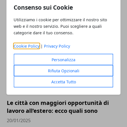
Consenso sui Cookie
Utilizziamo i cookie per ottimizzare il nostro sito
Quali sono gli obblighi da adempiere
web e il nostro servizio. Puoi scegliere a quali
quando si sottoscrive un mutuo?
categorie dare il tuo consenso.
25/06/2025
Cookie Policy
|
Privacy Policy
Personalizza
Rifiuta Opzionali
Accetta Tutto
Le città con maggiori opportunità di
lavoro all’estero: ecco quali sono
20/01/2025