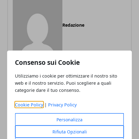
Redazione
Consenso sui Cookie
Utilizziamo i cookie per ottimizzare il nostro sito
web e il nostro servizio. Puoi scegliere a quali
ARTICOLI CORRELATI
categorie dare il tuo consenso.
Cookie Policy
|
Privacy Policy
Personalizza
Rifiuta Opzionali