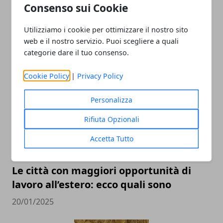
Consenso sui Cookie
Utilizziamo i cookie per ottimizzare il nostro sito
Quali sono gli obblighi da adempiere
web e il nostro servizio. Puoi scegliere a quali
quando si sottoscrive un mutuo?
categorie dare il tuo consenso.
25/06/2025
Cookie Policy
|
Privacy Policy
Personalizza
Rifiuta Opzionali
Accetta Tutto
Le città con maggiori opportunità di
lavoro all’estero: ecco quali sono
20/01/2025