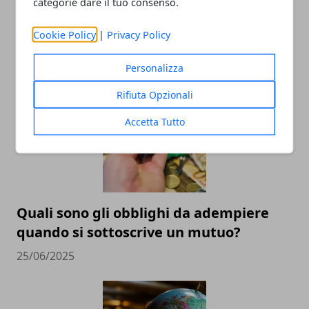
categorie dare il tuo consenso.
Cookie Policy
|
Privacy Policy
ARTICOLI CORRELATI
Personalizza
Rifiuta Opzionali
Accetta Tutto
Quali sono gli obblighi da adempiere
quando si sottoscrive un mutuo?
25/06/2025