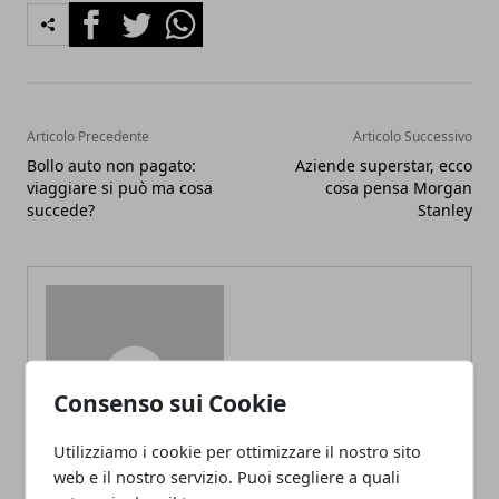
Facebook
Twitter
Whatsapp
Articolo Precedente
Articolo Successivo
Bollo auto non pagato:
Aziende superstar, ecco
viaggiare si può ma cosa
cosa pensa Morgan
succede?
Stanley
Redazione
Consenso sui Cookie
Utilizziamo i cookie per ottimizzare il nostro sito
web e il nostro servizio. Puoi scegliere a quali