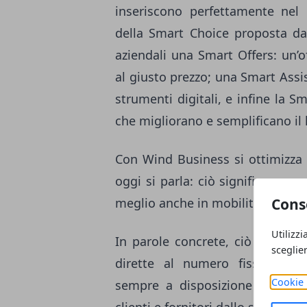
inseriscono perfettamente nel 
della Smart Choice proposta da
aziendali una Smart Offers: un’
al giusto prezzo; una Smart Assis
strumenti digitali, e infine la S
che migliorano e semplificano il 
Con Wind Business si ottimizza 
oggi si parla: ciò significa avere
Cons
meglio anche in mobilità, come se
Utilizzi
In parole concrete, ciò si reali
sceglie
dirette al numero fisso dell’u
Cookie 
sempre a disposizione la rubri