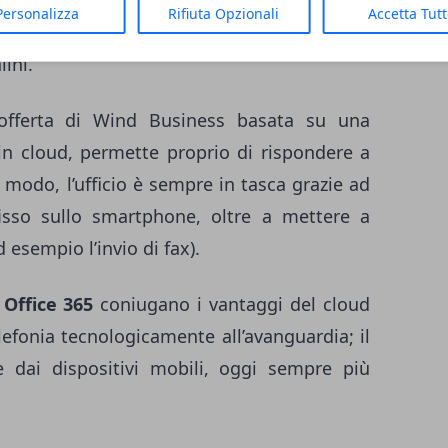
hone, ma presentandosi col numero fisso (che
Personalizza
Rifiuta Opzionali
Accetta Tut
e, si possono abbattere i costi e ridurre le
lini.
offerta di Wind Business basata su una
 in cloud, permette proprio di rispondere a
 modo, l’ufficio è sempre in tasca grazie ad
sso sullo smartphone, oltre a mettere a
 esempio l’invio di fax).
 Office 365
coniugano i vantaggi del cloud
elefonia tecnologicamente all’avanguardia; il
 dai dispositivi mobili, oggi sempre più