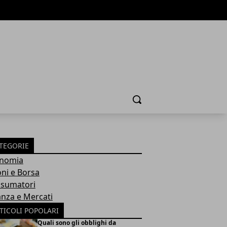
Cerca
TEGORIE
nomia
oni e Borsa
sumatori
anza e Mercati
TICOLI POPOLARI
Quali sono gli obblighi da