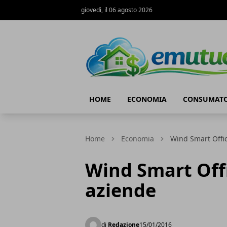
giovedì, il 06 agosto 2026
eMutuo.it
HOME
ECONOMIA
CONSUMATO
Home
Economia
Wind Smart Offic
Wind Smart Offic
aziende
di
Redazione
15/01/2016