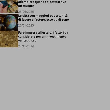
adempiere quando si sottoscrive
un mutuo?
25/06/2025
Le città con maggiori opportunità
di lavoro all’estero: ecco quali sono
20/01/2025
Fare impresa all’estero: i fattori da
considerare per un investimento
vantaggioso
24/11/2024